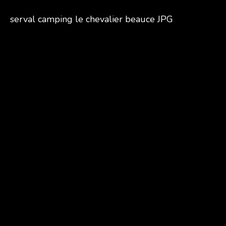
serval camping le chevalier beauce JPG
ACCUEIL
AC
GALERIES
Mini Zoo et