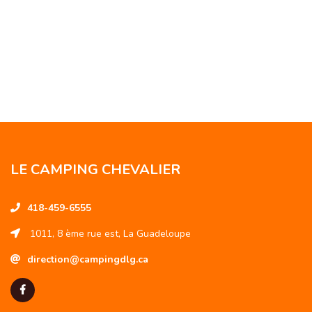
LE CAMPING CHEVALIER
418-459-6555
1011, 8 ème rue est, La Guadeloupe
direction@campingdlg.ca