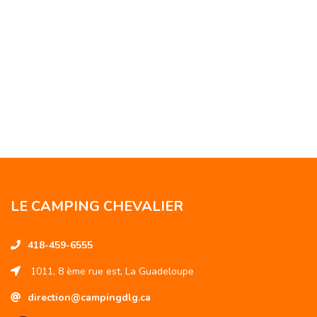
LE CAMPING CHEVALIER
418-459-6555
1011, 8 ème rue est, La Guadeloupe
direction@campingdlg.ca