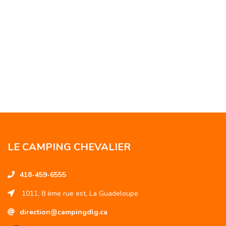
LE CAMPING CHEVALIER
418-459-6555
1011, 8 ème rue est, La Guadeloupe
direction@campingdlg.ca