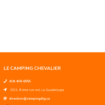
LE CAMPING CHEVALIER
418-459-6555
1011, 8 ème rue est, La Guadeloupe
direction@campingdlg.ca