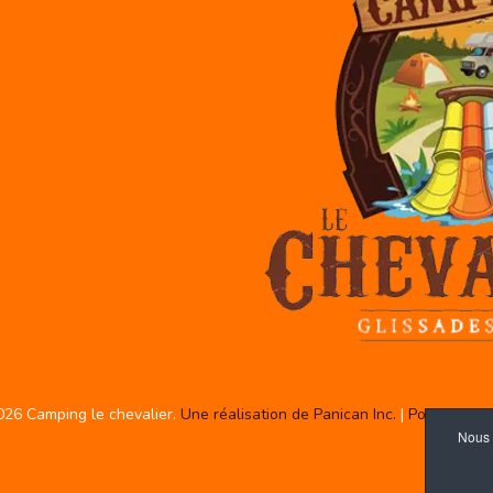
026 Camping le chevalier.
Une réalisation de Panican Inc.
|
Politique de
Nous 