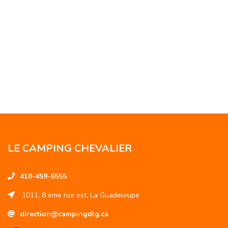
LE CAMPING CHEVALIER
418-459-6555
1011, 8 ème rue est, La Guadeloupe
direction@campingdlg.ca