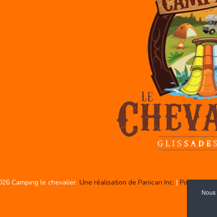
026 Camping le chevalier.
Une réalisation de Panican Inc.
|
Politique de
Nous 