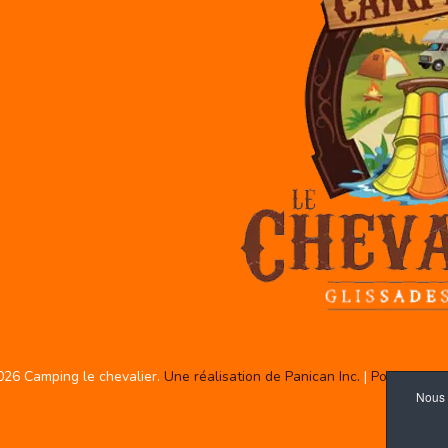
026 Camping le chevalier.
Une réalisation de Panican Inc.
|
Politique de
Nous 