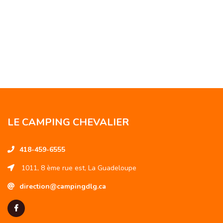
LE CAMPING CHEVALIER
418-459-6555
1011, 8 ème rue est, La Guadeloupe
direction@campingdlg.ca