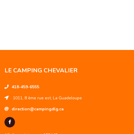
LE CAMPING CHEVALIER
418-459-6555
1011, 8 ème rue est, La Guadeloupe
direction@campingdlg.ca