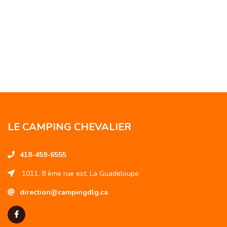
LE CAMPING CHEVALIER
418-459-6555
1011, 8 ème rue est, La Guadeloupe
direction@campingdlg.ca