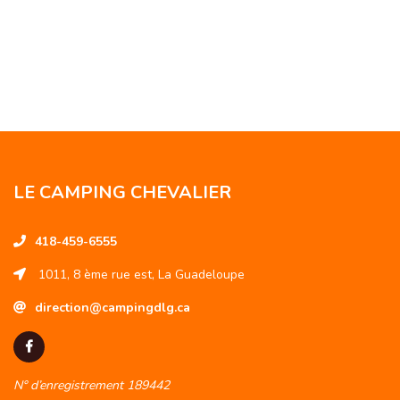
LE CAMPING CHEVALIER
418-459-6555
1011, 8 ème rue est, La Guadeloupe
direction@campingdlg.ca
N° d’enregistrement 189442