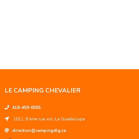
LE CAMPING CHEVALIER
418-459-6555
1011, 8 ème rue est, La Guadeloupe
direction@campingdlg.ca