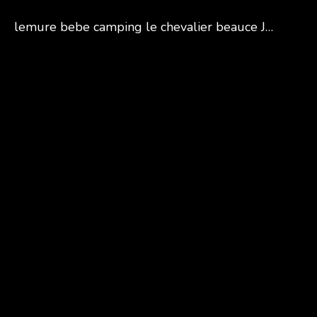
lemure bebe camping le chevalier beauce JPG
ACCUEIL
AC
GALERIES
Mini Zoo et